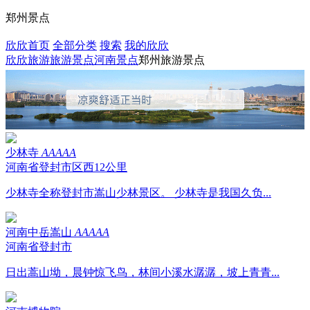
郑州景点
欣欣首页
全部分类
搜索
我的欣欣
欣欣旅游
旅游景点
河南景点
郑州旅游景点
少林寺
AAAAA
河南省登封市区西12公里
少林寺全称登封市嵩山少林景区。 少林寺是我国久负...
河南中岳嵩山
AAAAA
河南省登封市
日出蒿山坳，晨钟惊飞鸟，林间小溪水潺潺，坡上青青...