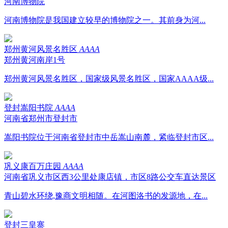
河南博物院
河南博物院是我国建立较早的博物院之一。其前身为河...
郑州黄河风景名胜区
AAAA
郑州黄河南岸1号
郑州黄河风景名胜区，国家级风景名胜区，国家AAAA级...
登封嵩阳书院
AAAA
河南省郑州市登封市
嵩阳书院位于河南省登封市中岳嵩山南麓，紧临登封市区...
巩义康百万庄园
AAAA
河南省巩义市区西3公里处康店镇，市区8路公交车直达景区
青山碧水环绕,豫商文明相随。在河图洛书的发源地，在...
登封三皇寨