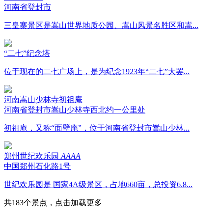
河南省登封市
三皇寨景区是嵩山世界地质公园、嵩山风景名胜区和嵩...
“二七”纪念塔
位于现在的二七广场上，是为纪念1923年“二七”大罢...
河南嵩山少林寺初祖庵
河南省登封市嵩山少林寺西北约一公里处
初祖庵，又称“面壁庵”，位于河南省登封市嵩山少林...
郑州世纪欢乐园
AAAA
中国郑州石化路1号
世纪欢乐园是 国家4A级景区，占地660亩，总投资6.8...
共183个景点，点击加载更多