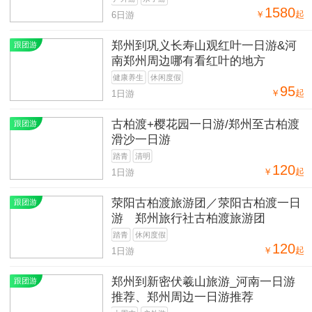
1580
￥
起
6日游
郑州到巩义长寿山观红叶一日游&河
跟团游
南郑州周边哪有看红叶的地方
健康养生
休闲度假
95
￥
起
1日游
古柏渡+樱花园一日游/郑州至古柏渡
跟团游
滑沙一日游
踏青
清明
120
￥
起
1日游
荥阳古柏渡旅游团／荥阳古柏渡一日
跟团游
游 郑州旅行社古柏渡旅游团
踏青
休闲度假
120
￥
起
1日游
郑州到新密伏羲山旅游_河南一日游
跟团游
推荐、郑州周边一日游推荐