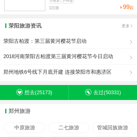
小周末
户外游
99
￥
起
1日游
荥阳旅游资讯
更多
荥阳古柏渡：第三届黄河樱花节启动
2018河南荥阳古柏渡第三届黄河樱花节今日启动
郑州地铁6号线下月底开建 连接荥阳市和惠济区
想去(
25173
)
去过(
50331
)
郑州旅游
中原旅游
二七旅游
管城回族旅游